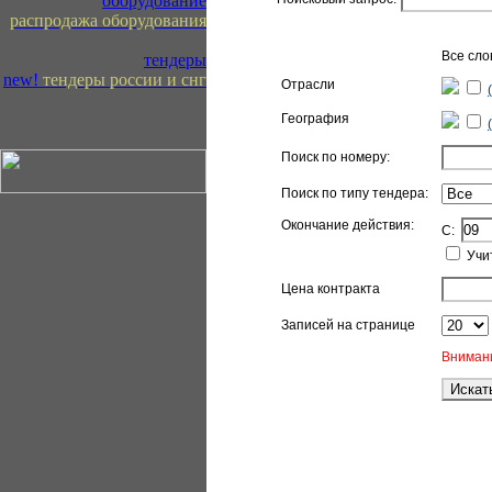
оборудование
распродажа оборудования
Все сл
тендеры
new!
тендеры россии и снг
Отрасли
География
Поиск по номеру:
Поиск по типу тендера:
Окончание действия:
C:
Учит
Цена контракта
Записей на странице
Внимани