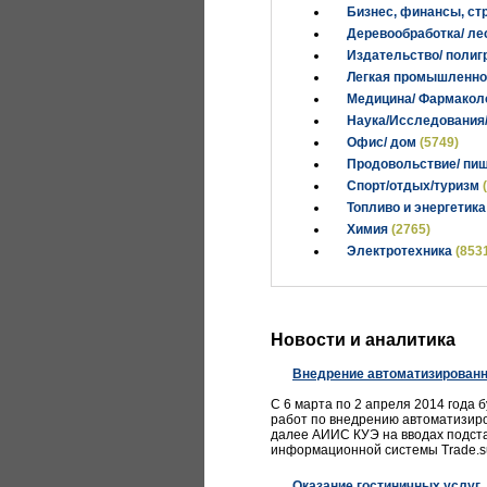
Бизнес, финансы, ст
Деревообработка/ л
Издательство/ поли
Легкая промышленн
Медицина/ Фармакол
Наука/Исследования
Офис/ дом
(5749)
Продовольствие/ пи
Спорт/отдых/туризм
Топливо и энергетик
Химия
(2765)
Электротехника
(853
Новости и аналитика
Внедрение автоматизирован
С 6 марта по 2 апреля 2014 года 
работ по внедрению автоматизир
далее АИИС КУЭ на вводах подста
информационной системы Trade.su
Оказание гостиничных услуг