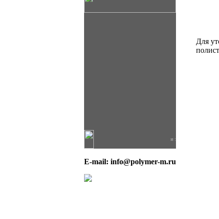
Для у
полист
и :
E-mail: info@polymer-m.ru