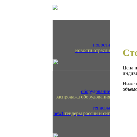
новости
Ст
новости отрасли
Цена н
индиви
Ниже п
объемо
оборудование
распродажа оборудования
тендеры
new!
тендеры россии и снг